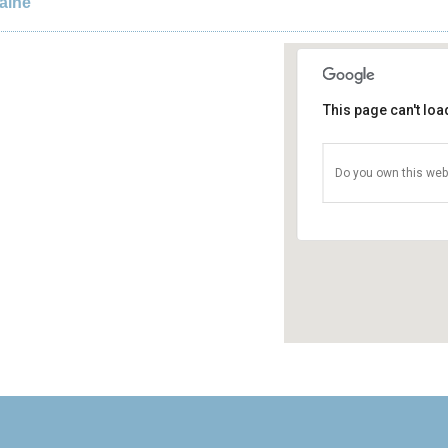
aine
This page can't lo
Abbaye de La
Abbaye de La C
Do you own this web
Details